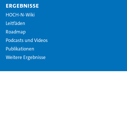
Ergebnisse
HOCH-N-Wiki
Leitfäden
Roadmap
Podcasts und Videos
Publikationen
Weitere Ergebnisse
Projekt-Rückblick
Gesamtkoordination
Netzwerkaufbau
Verbundhochschulen
Fachbeirat
Nachhaltigkeitsverständnis
Förderer und Projektträger