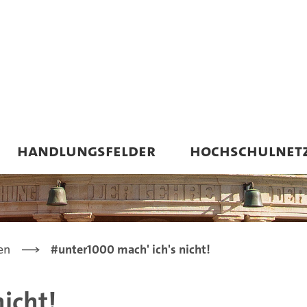
HANDLUNGSFELDER
HOCHSCHULNET
en
#unter1000 mach' ich's nicht!
icht!